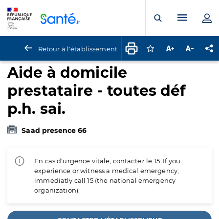
Panneau de gestion des cookies
Menu pr
Ouvrir la rech
Retour à l'établissement
Connectez-vous pour
Augmenter la t
Diminuer 
Pa
Aide à domicile
prestataire - toutes déf
p.h. sai.
Saad presence 66
En cas d'urgence vitale, contactez le 15. If you
experience or witness a medical emergency,
immediatly call 15 (the national emergency
organization).