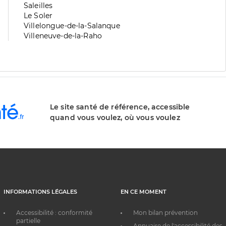
division
de
Zone
Saleilles
division
de
Zone
Le Soler
division
de
Zone
Villelongue-de-la-Salanque
division
de
Zone
Villeneuve-de-la-Raho
division
de
division
Le site santé de référence, accessible
quand vous voulez, où vous voulez
INFORMATIONS LÉGALES
EN CE MOMENT
Accessibilité : conformité
Mon bilan prévention
partielle
Annuaire de l'accessibilité des