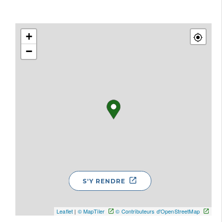
+
−
S'Y RENDRE
Leaflet
|
© MapTiler
© Contributeurs d'OpenStreetMap