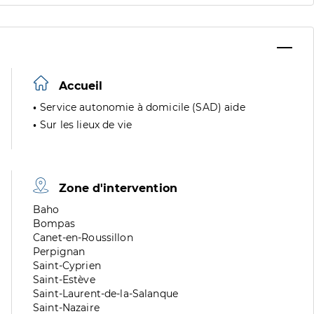
Accueil
Service autonomie à domicile (SAD) aide
Sur les lieux de vie
Zone d'intervention
Zone
Baho
de
Zone
Bompas
division
de
Zone
Canet-en-Roussillon
division
de
Zone
Perpignan
division
de
Zone
Saint-Cyprien
division
de
Zone
Saint-Estève
division
de
Zone
Saint-Laurent-de-la-Salanque
division
de
Zone
Saint-Nazaire