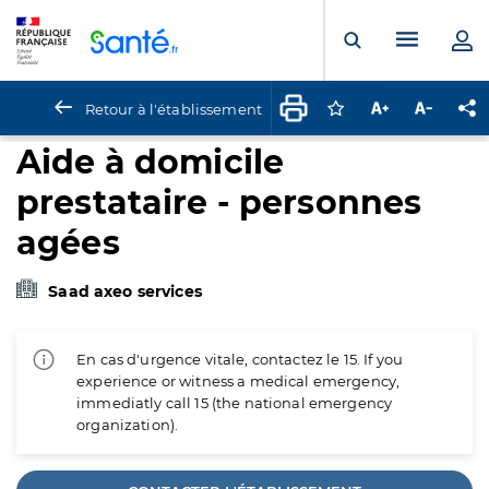
Panneau de gestion des cookies
Menu pr
Ouvrir la rech
Retour à l'établissement
Connectez-vous pour
Augmenter la t
Diminuer 
Pa
Aide à domicile
prestataire - personnes
agées
Saad axeo services
En cas d'urgence vitale, contactez le 15. If you
experience or witness a medical emergency,
immediatly call 15 (the national emergency
organization).