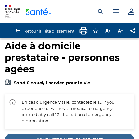
Panneau de gestion des cookies
Menu pr
Ouvrir la rech
Retour à l'établissement
Connectez-vous pour
Augmenter la t
Diminuer 
Pa
Aide à domicile
prestataire - personnes
agées
Saad 0 souci, 1 service pour la vie
En cas d'urgence vitale, contactez le 15. If you
experience or witness a medical emergency,
immediatly call 15 (the national emergency
organization).