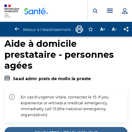
Panneau de gestion des cookies
Menu pr
Ouvrir la rech
Retour à l'établissement
Connectez-vous pour
Augmenter la t
Diminuer 
Pa
Aide à domicile
prestataire - personnes
agées
Saad admr prats de mollo la preste
En cas d'urgence vitale, contactez le 15. If you
experience or witness a medical emergency,
immediatly call 15 (the national emergency
organization).