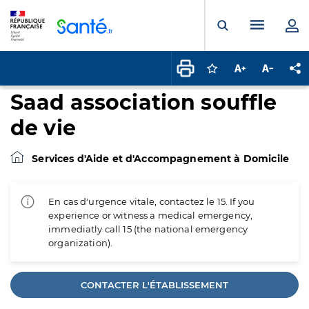
Panneau de gestion des cookies
Menu pr
Ouvrir la rech
Connectez-vous pour
Augmenter la t
Diminuer 
Pa
Saad association souffle
de vie
Services d'Aide et d'Accompagnement à Domicile
En cas d'urgence vitale, contactez le 15. If you
experience or witness a medical emergency,
immediatly call 15 (the national emergency
organization).
CONTACTER L'ÉTABLISSEMENT