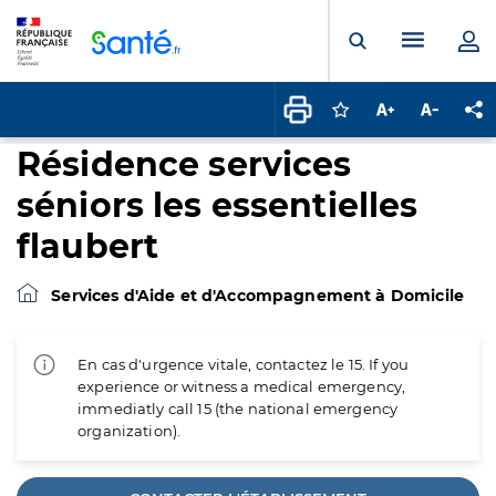
Panneau de gestion des cookies
Menu pr
Ouvrir la rech
Connectez-vous pour
Augmenter la t
Diminuer 
Pa
Résidence services
séniors les essentielles
flaubert
Services d'Aide et d'Accompagnement à Domicile
En cas d'urgence vitale, contactez le 15. If you
experience or witness a medical emergency,
immediatly call 15 (the national emergency
organization).