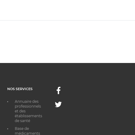
NOS SERVICES
Facebook
Annuaire des
Twitter
professionnels
et des
établissements
de santé
Base de
médicaments