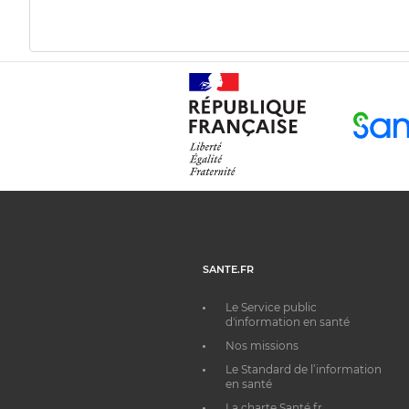
SANTE.FR
Le Service public
d'information en santé
Nos missions
Le Standard de l’information
en santé
La charte Santé.fr