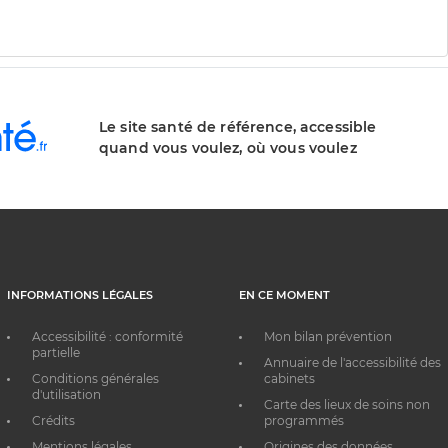
Le site santé de référence, accessible
quand vous voulez, où vous voulez
INFORMATIONS LÉGALES
EN CE MOMENT
Accessibilité : conformité
Mon bilan prévention
partielle
Annuaire de l'accessibilité des
Conditions générales
cabinets
d'utilisation
Carte des lieux de soins non
Crédits
programmés
Mentions légales
Origines des données