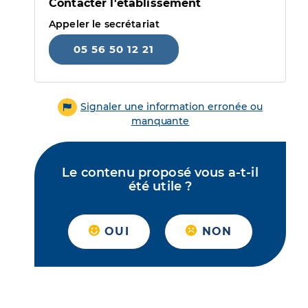
Contacter l'établissement
Appeler le secrétariat
05 56 50 12 21
Signaler une information erronée ou
manquante
Le contenu proposé vous a-t-il
été utile ?
OUI
NON