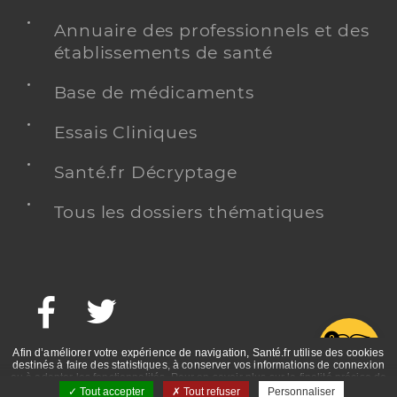
Annuaire des professionnels et des
établissements de santé
Base de médicaments
Essais Cliniques
Santé.fr Décryptage
Tous les dossiers thématiques
Facebook
Twitter
G
Afin d’améliorer votre expérience de navigation, Santé.fr utilise des cookies
destinés à faire des statistiques, à conserver vos informations de connexion
ou à adapter les fonctionnalités. Pour en savoir plus sur la finalité précise de
ces cookies, nous vous invitons à prendre connaissance de la politique de
Tout accepter
Tout refuser
Personnaliser