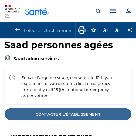
Panneau de gestion des cookies
Menu pr
Ouvrir la rech
Retour à l'établissement
Connectez-vous pour
Augmenter la t
Diminuer 
Pa
Saad personnes agées
Saad adomiservices
En cas d'urgence vitale, contactez le 15. If you
experience or witness a medical emergency,
immediatly call 15 (the national emergency
organization).
CONTACTER L'ÉTABLISSEMENT