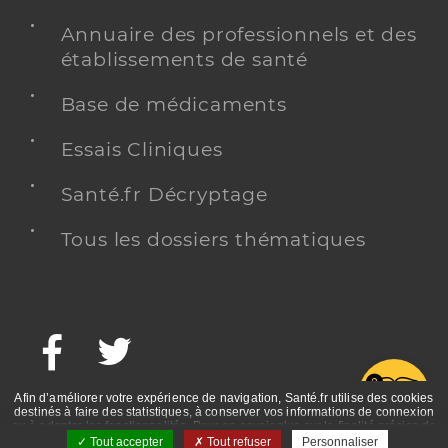
Annuaire des professionnels et des
établissements de santé
Base de médicaments
Essais Cliniques
Santé.fr Décryptage
Tous les dossiers thématiques
Facebook
Twitter
G
Afin d’améliorer votre expérience de navigation, Santé.fr utilise des cookies
destinés à faire des statistiques, à conserver vos informations de connexion
ou à adapter les fonctionnalités. Pour en savoir plus sur la finalité précise de
ces cookies, nous vous invitons à prendre connaissance de la politique de
Tout accepter
Tout refuser
Personnaliser