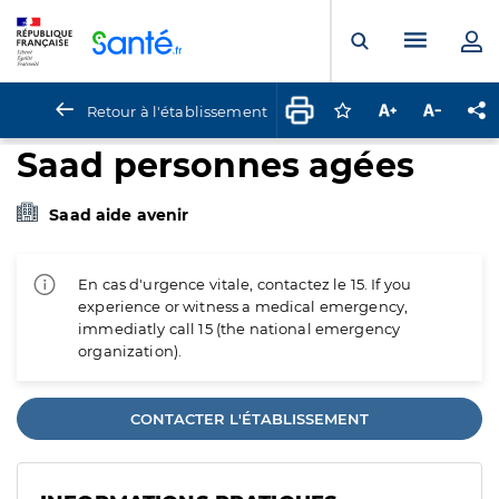
Panneau de gestion des cookies
Menu pr
Ouvrir la rech
Retour à l'établissement
Connectez-vous pour
Augmenter la t
Diminuer 
Pa
Saad personnes agées
Saad aide avenir
En cas d'urgence vitale, contactez le 15. If you
experience or witness a medical emergency,
immediatly call 15 (the national emergency
organization).
CONTACTER L'ÉTABLISSEMENT