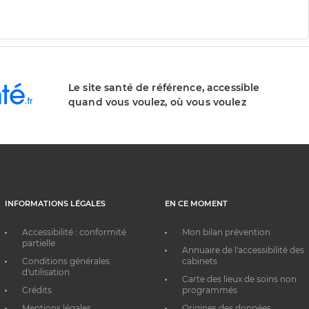
Le site santé de référence, accessible
quand vous voulez, où vous voulez
INFORMATIONS LÉGALES
EN CE MOMENT
Accessibilité : conformité
Mon bilan prévention
partielle
Annuaire de l'accessibilité des
Conditions générales
cabinets
d'utilisation
Carte des lieux de soins non
Crédits
programmés
Mentions légales
Origines des données