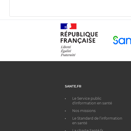
SANTE.FR
Le Service public
d'information en santé
Nos missions
Le Standard de l’information
en santé
La charte Santé.fr