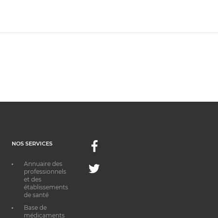
NOS SERVICES
Facebook
Annuaire des
Twitter
professionnels
et des
établissements
de santé
Base de
médicaments