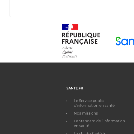
SANTE.FR
Le Service public
d'information en santé
Nos missions
Le Standard de l’information
en santé
La charte Santé.fr