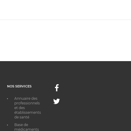
NOS SERVICES
Facebook
Annuaire des
Twitter
professionnels
et des
établissements
de santé
Base de
médicaments