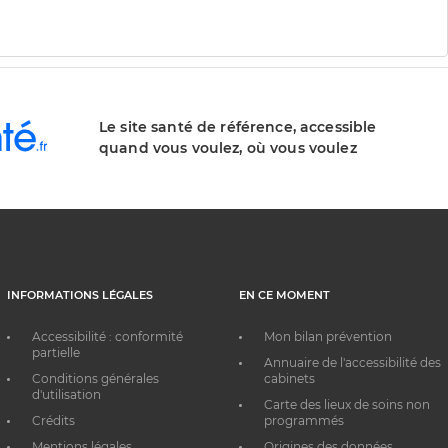
Le site santé de référence, accessible
quand vous voulez, où vous voulez
INFORMATIONS LÉGALES
EN CE MOMENT
Accessibilité : conformité
Mon bilan prévention
partielle
Annuaire de l'accessibilité des
Conditions générales
cabinets
d'utilisation
Carte des lieux de soins non
Crédits
programmés
Mentions légales
Origines des données