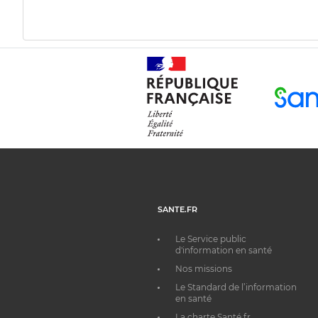
SANTE.FR
Le Service public
d'information en santé
Nos missions
Le Standard de l’information
en santé
La charte Santé.fr