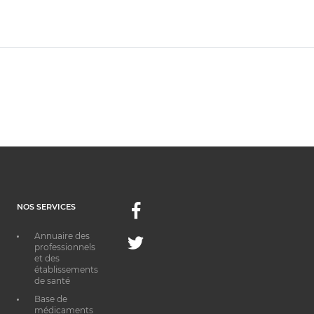
NOS SERVICES
Facebook
Annuaire des
Twitter
professionnels
et des
établissements
de santé
Base de
médicaments