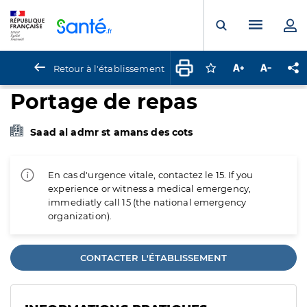
Panneau de gestion des cookies
Menu pr
Ouvrir la rech
Retour à l'établissement
Connectez-vous pour
Augmenter la t
Diminuer 
Pa
Portage de repas
Saad al admr st amans des cots
En cas d'urgence vitale, contactez le 15. If you
experience or witness a medical emergency,
immediatly call 15 (the national emergency
organization).
CONTACTER L'ÉTABLISSEMENT