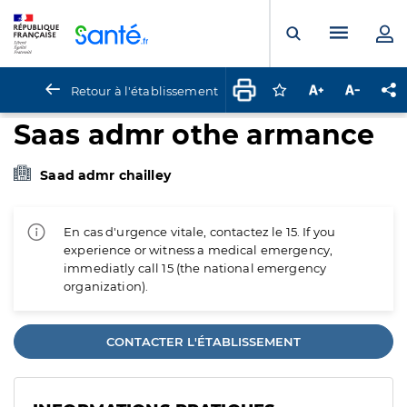
Panneau de gestion des cookies
Menu pr
Ouvrir la rech
Retour à l'établissement
Connectez-vous pour
Augmenter la t
Diminuer 
Pa
Saas admr othe armance
Saad admr chailley
En cas d'urgence vitale, contactez le 15. If you
experience or witness a medical emergency,
immediatly call 15 (the national emergency
organization).
CONTACTER L'ÉTABLISSEMENT