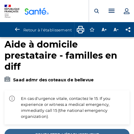
Panneau de gestion des cookies
Menu pr
Ouvrir la rech
Retour à l'établissement
Connectez-vous pour
Augmenter la t
Diminuer 
Pa
Aide à domicile
prestataire - familles en
diff
Saad admr des coteaux de bellevue
En cas d'urgence vitale, contactez le 15. If you
experience or witness a medical emergency,
immediatly call 15 (the national emergency
organization).