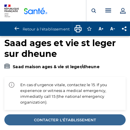
Panneau de gestion des cookies
Menu pr
Ouvrir la rech
Retour à l'établissement
Connectez-vous pour
Augmenter la t
Diminuer 
Pa
Saad ages et vie st leger
sur dheune
Saad maison ages & vie st leger/dheune
En cas d'urgence vitale, contactez le 15. If you
experience or witness a medical emergency,
immediatly call 15 (the national emergency
organization).
CONTACTER L'ÉTABLISSEMENT