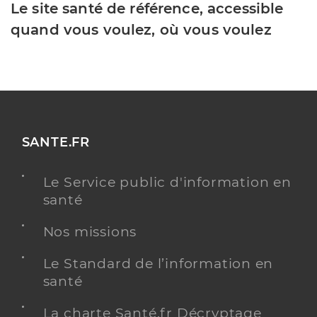
Le site santé de référence, accessible
quand vous voulez, où vous voulez
SANTE.FR
Le Service public d'information en
santé
Nos missions
Le Standard de l’information en
santé
La charte Santé.fr Décryptage