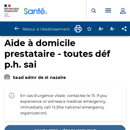
Panneau de gestion des cookies
Menu pr
Ouvrir la rech
Retour à l'établissement
Connectez-vous pour
Augmenter la t
Diminuer 
Pa
Aide à domicile
prestataire - toutes déf
p.h. sai
Saad admr de st nazaire
En cas d'urgence vitale, contactez le 15. If you
experience or witness a medical emergency,
immediatly call 15 (the national emergency
organization).