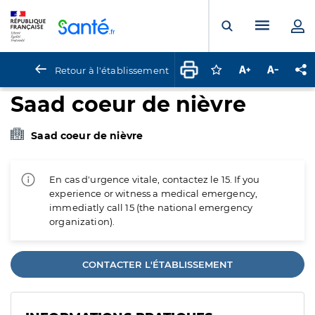
Panneau de gestion des cookies
Menu pr
Ouvrir la rech
Retour à l'établissement
Connectez-vous pour
Augmenter la t
Diminuer 
Pa
Saad coeur de nièvre
Saad coeur de nièvre
En cas d'urgence vitale, contactez le 15. If you
experience or witness a medical emergency,
immediatly call 15 (the national emergency
organization).
CONTACTER L'ÉTABLISSEMENT