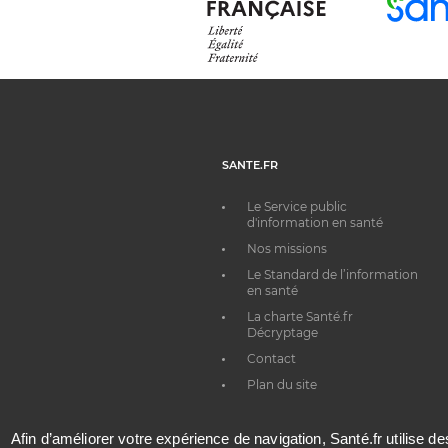
SANTE.FR
Le Service public
d'information en santé
Nos missions
Le Standard de l’information
en santé
La charte Santé.fr
Décryptage
Contact
Plan du site
Afin d’améliorer votre expérience de navigation, Santé.fr utilise d