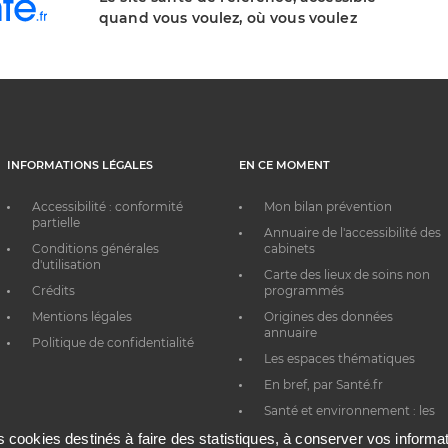
quand vous voulez, où vous voulez
INFORMATIONS LÉGALES
EN CE MOMENT
Accessibilité : conformité
Mon bilan prévention
partielle
Annuaire de l'accessibilité des
Conditions générales
cabinets
d'utilisation
Carte des lieux de soins non
Crédits
programmés
Mentions légales
Origines des données
annuaire
Politique de confidentialité
Les espaces thématiques
En bref, par Santé.fr
Santé et environnement : les
bons réflexes au quotidien
es cookies destinés à faire des statistiques, à conserver vos inform