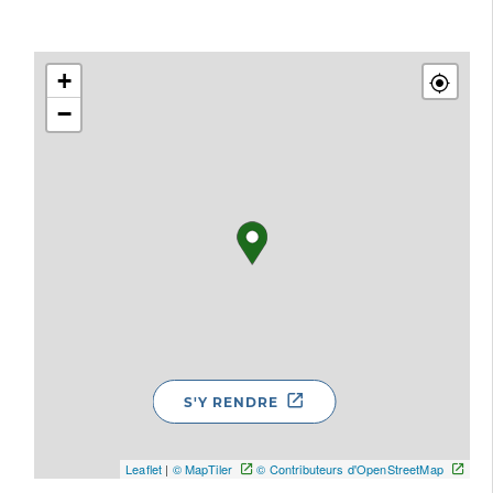
+
−
S'Y RENDRE
Leaflet
|
© MapTiler
© Contributeurs d'OpenStreetMap