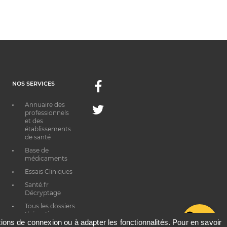
NOS SERVICES
Facebook
Annuaire des
Twitter
professionnels
et des
établissements
de santé
Base de
médicaments
Essais Cliniques
Santé.fr
Décryptage
Tous les dossiers
thématiques
G
ations de connexion ou à adapter les fonctionnalités. Pour en savoir