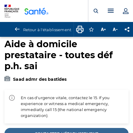
Panneau de gestion des cookies
Menu pr
Ouvrir la rech
Retour à l'établissement
Connectez-vous pour
Augmenter la t
Diminuer 
Pa
Aide à domicile
prestataire - toutes déf
p.h. sai
Saad admr des bastides
En cas d'urgence vitale, contactez le 15. If you
experience or witness a medical emergency,
immediatly call 15 (the national emergency
organization).