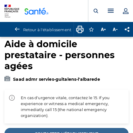
Panneau de gestion des cookies
Menu pr
Ouvrir la rech
Retour à l'établissement
Connectez-vous pour
Augmenter la t
Diminuer 
Pa
Aide à domicile
prestataire - personnes
agées
Saad admr servies-guitalens-l'albarede
En cas d'urgence vitale, contactez le 15. If you
experience or witness a medical emergency,
immediatly call 15 (the national emergency
organization).