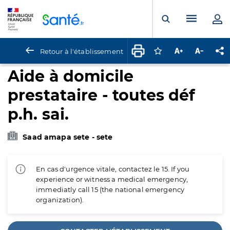
Panneau de gestion des cookies
Menu pr
Ouvrir la rech
Retour à l'établissement
Connectez-vous pour
Augmenter la t
Diminuer 
Pa
Aide à domicile
prestataire - toutes déf
p.h. sai.
Saad amapa sete - sete
En cas d'urgence vitale, contactez le 15. If you
experience or witness a medical emergency,
immediatly call 15 (the national emergency
organization).