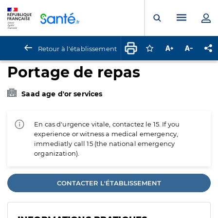
Panneau de gestion des cookies
Menu pr
Ouvrir la rech
Retour à l'établissement
Connectez-vous pour
Augmenter la t
Diminuer 
Pa
Portage de repas
Saad age d'or services
En cas d'urgence vitale, contactez le 15. If you
experience or witness a medical emergency,
immediatly call 15 (the national emergency
organization).
CONTACTER L'ÉTABLISSEMENT