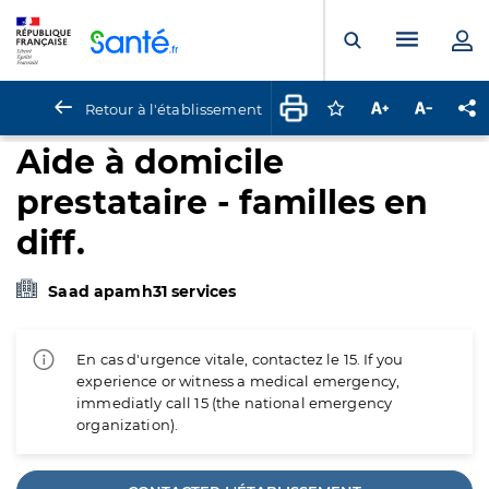
Panneau de gestion des cookies
Menu pr
Ouvrir la rech
Retour à l'établissement
Connectez-vous pour
Augmenter la t
Diminuer 
Pa
Aide à domicile
prestataire - familles en
diff.
Saad apamh31 services
En cas d'urgence vitale, contactez le 15. If you
experience or witness a medical emergency,
immediatly call 15 (the national emergency
organization).