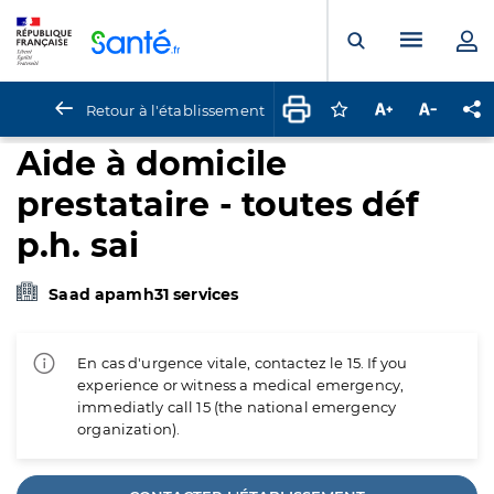
Panneau de gestion des cookies
Menu pr
Ouvrir la rech
Retour à l'établissement
Connectez-vous pour
Augmenter la t
Diminuer 
Pa
Aide à domicile
prestataire - toutes déf
p.h. sai
Saad apamh31 services
En cas d'urgence vitale, contactez le 15. If you
experience or witness a medical emergency,
immediatly call 15 (the national emergency
organization).