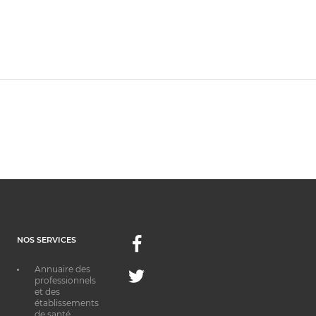
NOS SERVICES
Facebook
Annuaire des
Twitter
professionnels
et des
établissements
de santé