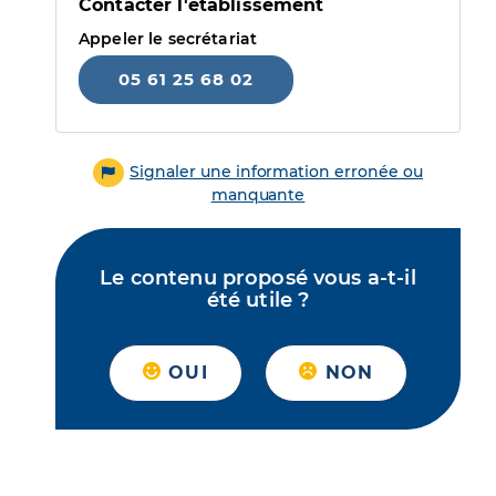
Contacter l'établissement
Appeler le secrétariat
05 61 25 68 02
Signaler une information erronée ou
manquante
Le contenu proposé vous a-t-il
été utile ?
OUI
NON