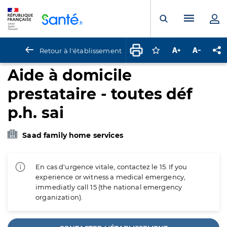
Panneau de gestion des cookies
Menu pr
Ouvrir la rech
Retour à l'établissement
Connectez-vous pour
Augmenter la t
Diminuer 
Pa
Aide à domicile
prestataire - toutes déf
p.h. sai
Saad family home services
En cas d'urgence vitale, contactez le 15. If you
experience or witness a medical emergency,
immediatly call 15 (the national emergency
organization).