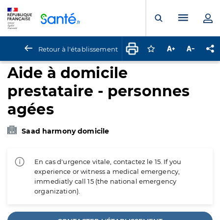
Panneau de gestion des cookies
Menu pr
Ouvrir la rech
Retour à l'établissement
Connectez-vous pour
Augmenter la t
Diminuer 
Pa
Aide à domicile
prestataire - personnes
agées
Saad harmony domicile
En cas d'urgence vitale, contactez le 15. If you
experience or witness a medical emergency,
immediatly call 15 (the national emergency
organization).