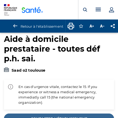
Panneau de gestion des cookies
Menu pr
Ouvrir la rech
Retour à l'établissement
Connectez-vous pour
Augmenter la t
Diminuer 
Pa
Aide à domicile
prestataire - toutes déf
p.h. sai.
Saad o2 toulouse
En cas d'urgence vitale, contactez le 15. If you
experience or witness a medical emergency,
immediatly call 15 (the national emergency
organization).