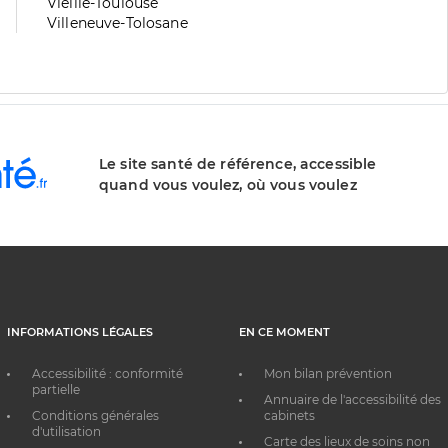
division
de
Zone
Vieille-Toulouse
division
de
Zone
Villeneuve-Tolosane
division
de
division
Le site santé de référence, accessible
quand vous voulez, où vous voulez
INFORMATIONS LÉGALES
EN CE MOMENT
Accessibilité : conformité
Mon bilan prévention
partielle
Annuaire de l'accessibilité des
Conditions générales
cabinets
d'utilisation
Carte des lieux de soins non