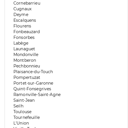
division
de
Zone
Cornebarrieu
division
de
Zone
Cugnaux
division
de
Zone
Deyme
division
de
Zone
Escalquens
division
de
Zone
Flourens
division
de
Zone
Fonbeauzard
division
de
Zone
Fonsorbes
division
de
Zone
Labège
division
de
Zone
Launaguet
division
de
Zone
Mondonville
division
de
Zone
Montberon
division
de
Zone
Pechbonnieu
division
de
Zone
Plaisance-du-Touch
division
de
Zone
Pompertuzat
division
de
Zone
Portet-sur-Garonne
division
de
Zone
Quint-Fonsegrives
division
de
Zone
Ramonville-Saint-Agne
division
de
Zone
Saint-Jean
division
de
Zone
Seilh
division
de
Zone
Toulouse
division
de
Zone
Tournefeuille
division
de
Zone
L'Union