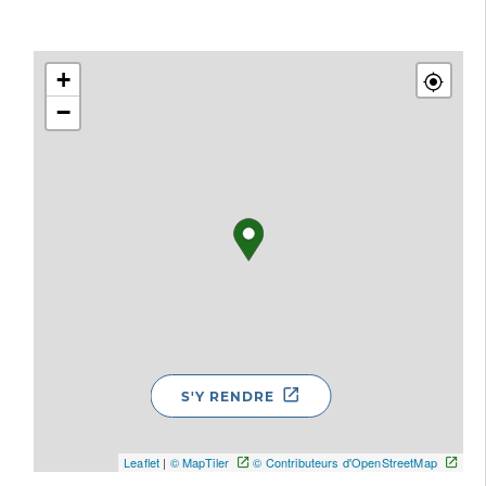
+
−
S'Y RENDRE
Leaflet
|
© MapTiler
© Contributeurs d'OpenStreetMap