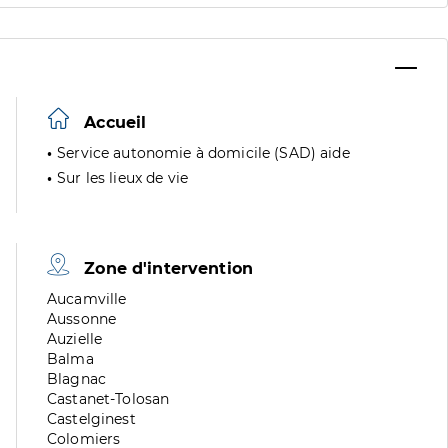
Accueil
Service autonomie à domicile (SAD) aide
Sur les lieux de vie
Zone d'intervention
Zone
Aucamville
de
Zone
Aussonne
division
de
Zone
Auzielle
division
de
Zone
Balma
division
de
Zone
Blagnac
division
de
Zone
Castanet-Tolosan
division
de
Zone
Castelginest
division
de
Zone
Colomiers