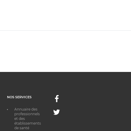
NOS SERVICES
Facebook
Annuaire des
Twitter
professionnels
et des
établissements
de santé