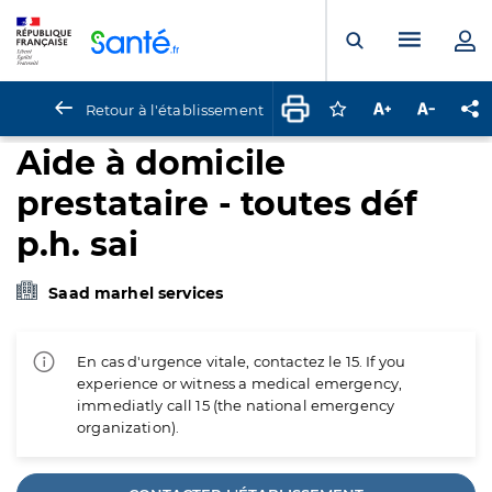
Panneau de gestion des cookies
Menu pr
Ouvrir la rech
Retour à l'établissement
Connectez-vous pour
Augmenter la t
Diminuer 
Pa
Aide à domicile
prestataire - toutes déf
p.h. sai
Saad marhel services
En cas d'urgence vitale, contactez le 15. If you
experience or witness a medical emergency,
immediatly call 15 (the national emergency
organization).