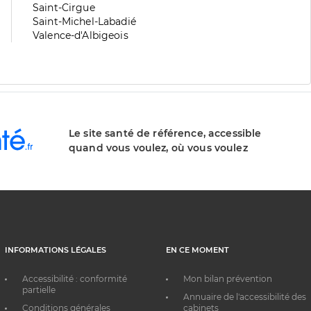
division
de
Zone
Saint-Cirgue
division
de
Zone
Saint-Michel-Labadié
division
de
Zone
Valence-d'Albigeois
division
de
division
Le site santé de référence, accessible
quand vous voulez, où vous voulez
INFORMATIONS LÉGALES
EN CE MOMENT
Accessibilité : conformité
Mon bilan prévention
partielle
Annuaire de l'accessibilité des
Conditions générales
cabinets