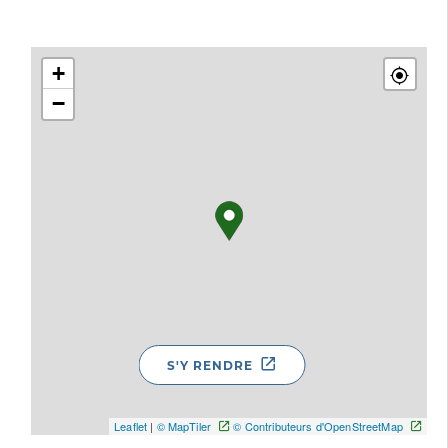
+
−
S'Y RENDRE
Leaflet
|
© MapTiler
© Contributeurs d'OpenStreetMap