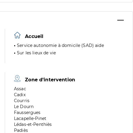
Accueil
Service autonomie à domicile (SAD) aide
Sur les lieux de vie
Zone d'intervention
Zone
Assac
de
Zone
Cadix
division
de
Zone
Courris
division
de
Zone
Le Dourn
division
de
Zone
Faussergues
division
de
Zone
Lacapelle-Pinet
division
de
Zone
Lédas-et-Penthiès
division
de
Zone
Padiès