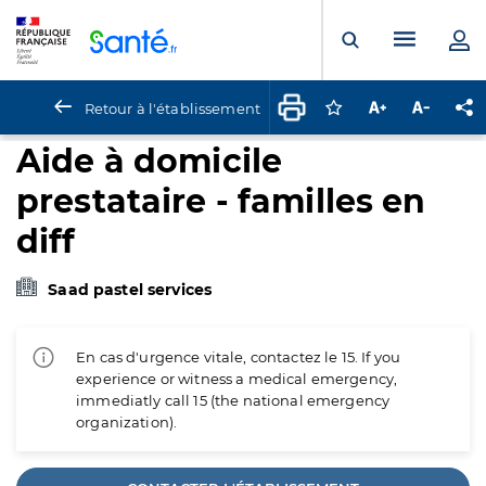
Panneau de gestion des cookies
Menu pr
Ouvrir la rech
Retour à l'établissement
Connectez-vous pour
Augmenter la t
Diminuer 
Pa
Aide à domicile
prestataire - familles en
diff
Saad pastel services
En cas d'urgence vitale, contactez le 15. If you
experience or witness a medical emergency,
immediatly call 15 (the national emergency
organization).