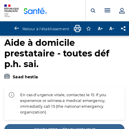
Panneau de gestion des cookies
Menu pr
Ouvrir la rech
Retour à l'établissement
Connectez-vous pour
Augmenter la t
Diminuer 
Pa
Aide à domicile
prestataire - toutes déf
p.h. sai.
Saad hestia
En cas d'urgence vitale, contactez le 15. If you
experience or witness a medical emergency,
immediatly call 15 (the national emergency
organization).