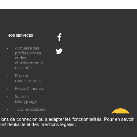
NOS SERVICES
Facebook
Annuaire des
Twitter
professionnels
et des
établissements
de santé
Base de
médicaments
Essais Cliniques
Santé.fr
Décryptage
Tous les dossiers
thématiques
G
ations de connexion ou à adapter les fonctionnalités. Pour en savoir
onfidentialité et des mentions légales.