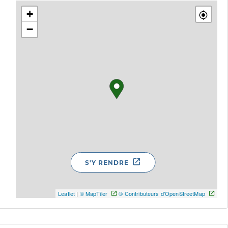
+
−
S'Y RENDRE
Leaflet
|
© MapTiler
© Contributeurs d'OpenStreetMap