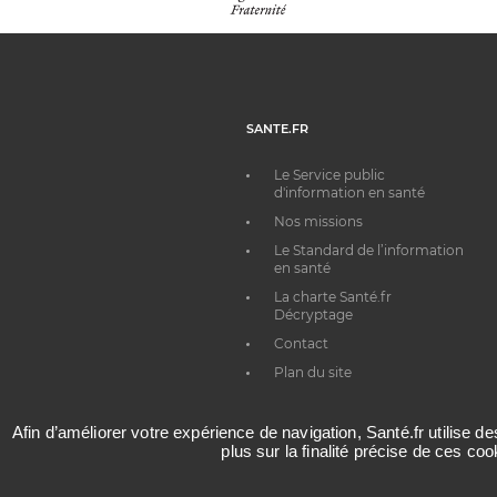
SANTE.FR
Le Service public
d'information en santé
Nos missions
Le Standard de l’information
en santé
La charte Santé.fr
Décryptage
Contact
Plan du site
Afin d’améliorer votre expérience de navigation, Santé.fr utilise d
plus sur la finalité précise de ces co