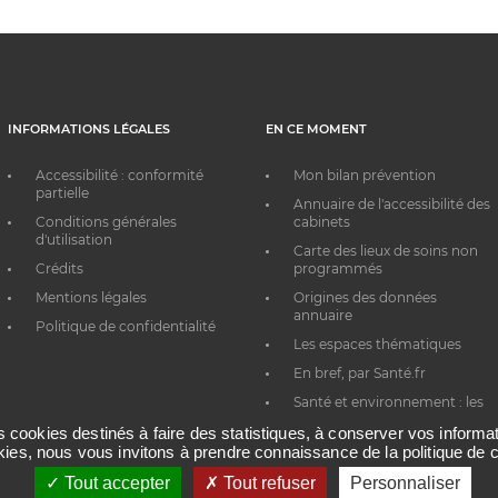
INFORMATIONS LÉGALES
EN CE MOMENT
Accessibilité : conformité
Mon bilan prévention
partielle
Annuaire de l'accessibilité des
Conditions générales
cabinets
d'utilisation
Carte des lieux de soins non
Crédits
programmés
Mentions légales
Origines des données
annuaire
Politique de confidentialité
Les espaces thématiques
En bref, par Santé.fr
Santé et environnement : les
bons réflexes au quotidien
es cookies destinés à faire des statistiques, à conserver vos inform
okies, nous vous invitons à prendre connaissance de la politique de c
Tout accepter
Tout refuser
Personnaliser