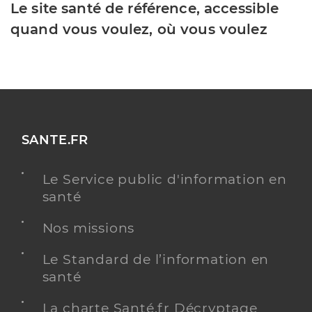
Le site santé de référence, accessible
quand vous voulez, où vous voulez
SANTE.FR
Le Service public d'information en
santé
Nos missions
Le Standard de l’information en
santé
La charte Santé.fr Décryptage