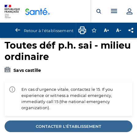
Panneau de gestion des cookies
Menu pr
Ouvrir la rech
Retour à l'établissement
Connectez-vous pour
Augmenter la t
Diminuer 
Pa
Toutes déf p.h. sai - milieu
ordinaire
Savs castille
En cas d'urgence vitale, contactez le 15. If you
experience or witness a medical emergency,
immediatly call 15 (the national emergency
organization).
CONTACTER L'ÉTABLISSEMENT