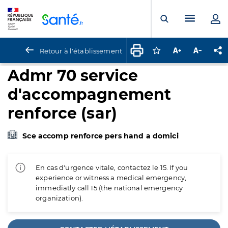
Panneau de gestion des cookies
Menu pr
Ouvrir la rech
Retour à l'établissement
Connectez-vous pour
Augmenter la t
Diminuer 
Pa
Admr 70 service
d'accompagnement
renforce (sar)
Sce accomp renforce pers hand a domici
En cas d'urgence vitale, contactez le 15. If you
experience or witness a medical emergency,
immediatly call 15 (the national emergency
organization).