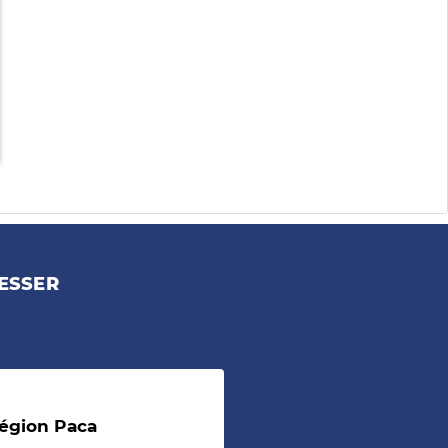
ESSER
région Paca