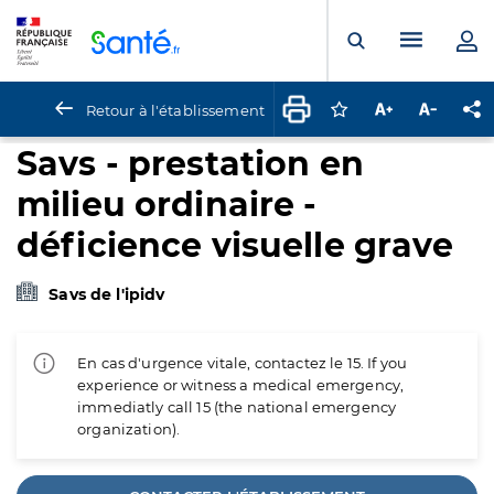
Panneau de gestion des cookies
Menu pr
Ouvrir la rech
Retour à l'établissement
Connectez-vous pour
Augmenter la t
Diminuer 
Pa
Savs - prestation en
milieu ordinaire -
déficience visuelle grave
Savs de l'ipidv
En cas d'urgence vitale, contactez le 15. If you
experience or witness a medical emergency,
immediatly call 15 (the national emergency
organization).