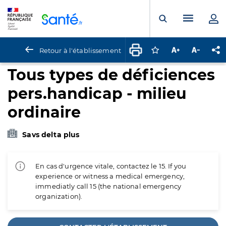
Panneau de gestion des cookies
Menu pr
Ouvrir la rech
Retour à l'établissement
Connectez-vous pour
Augmenter la t
Diminuer 
Pa
Tous types de déficiences
pers.handicap - milieu
ordinaire
Savs delta plus
En cas d'urgence vitale, contactez le 15. If you
experience or witness a medical emergency,
immediatly call 15 (the national emergency
organization).