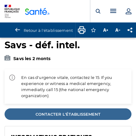
Panneau de gestion des cookies
Menu pr
Ouvrir la rech
Retour à l'établissement
Connectez-vous pour
Augmenter la t
Diminuer 
Pa
Savs - déf. intel.
Savs les 2 monts
En cas d'urgence vitale, contactez le 15. If you
experience or witness a medical emergency,
immediatly call 15 (the national emergency
organization).
CONTACTER L'ÉTABLISSEMENT