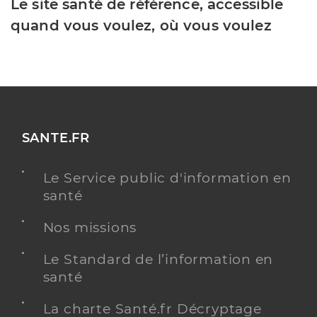
Le site santé de référence, accessible
quand vous voulez, où vous voulez
SANTE.FR
Le Service public d'information en
santé
Nos missions
Le Standard de l’information en
santé
La charte Santé.fr Décryptage