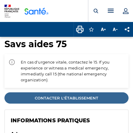
Panneau de gestion des cookies
Menu pr
Ouvrir la rech
Connectez-vous pour
Augmenter la t
Diminuer 
Pa
Savs aides 75
En cas d'urgence vitale, contactez le 15. If you
experience or witness a medical emergency,
immediatly call 15 (the national emergency
organization).
CONTACTER L'ÉTABLISSEMENT
INFORMATIONS PRATIQUES