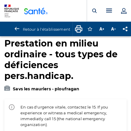
Panneau de gestion des cookies
Menu pr
Ouvrir la rech
Retour à l'établissement
Connectez-vous pour
Augmenter la t
Diminuer 
Pa
Prestation en milieu
ordinaire - tous types de
déficiences
pers.handicap.
Savs les mauriers - ploufragan
En cas d'urgence vitale, contactez le 15. If you
experience or witness a medical emergency,
immediatly call 15 (the national emergency
organization).