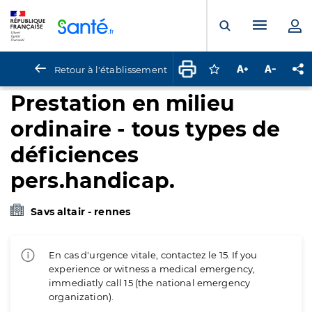
Panneau de gestion des cookies
Menu pr
Ouvrir la rech
Retour à l'établissement
Connectez-vous pour
Augmenter la t
Diminuer 
Pa
Prestation en milieu
ordinaire - tous types de
déficiences
pers.handicap.
Savs altair - rennes
En cas d'urgence vitale, contactez le 15. If you
experience or witness a medical emergency,
immediatly call 15 (the national emergency
organization).