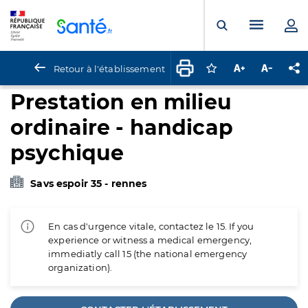
Panneau de gestion des cookies
Menu pr
Ouvrir la rech
Retour à l'établissement
Connectez-vous pour
Augmenter la t
Diminuer 
Pa
Prestation en milieu
ordinaire - handicap
psychique
Savs espoir 35 - rennes
En cas d'urgence vitale, contactez le 15. If you
experience or witness a medical emergency,
immediatly call 15 (the national emergency
organization).