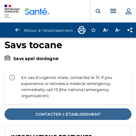
Panneau de gestion des cookies
Menu pr
Ouvrir la rech
Retour à l'établissement
Connectez-vous pour
Augmenter la t
Diminuer 
Pa
Savs tocane
Savs apei dordogne
En cas d'urgence vitale, contactez le 15. If you
experience or witness a medical emergency,
immediatly call 15 (the national emergency
organization).
CONTACTER L'ÉTABLISSEMENT