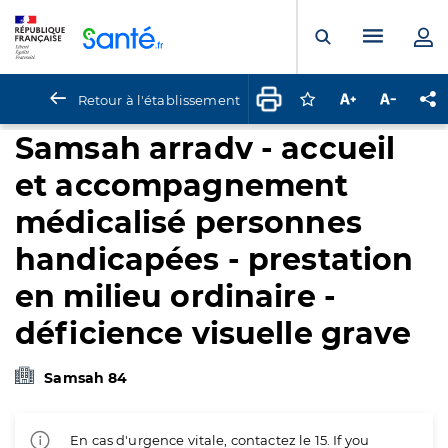
Panneau de gestion des cookies
Menu pr
Ouvrir la rech
Retour à l'établissement
Connectez-vous pour
Augmenter la t
Diminuer 
Pa
Samsah arradv - accueil
et accompagnement
médicalisé personnes
handicapées - prestation
en milieu ordinaire -
déficience visuelle grave
Samsah 84
En cas d'urgence vitale, contactez le 15. If you