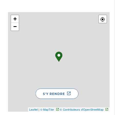
+
−
S'Y RENDRE
Leaflet
|
© MapTiler
© Contributeurs d'OpenStreetMap