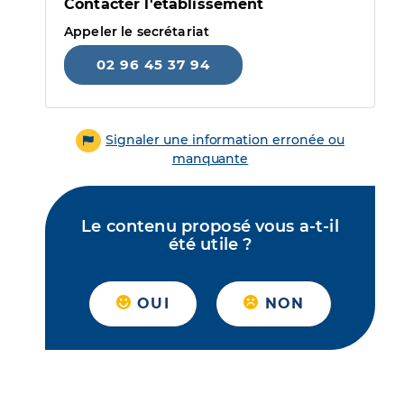
Contacter l'établissement
Appeler le secrétariat
02 96 45 37 94
Signaler une information erronée ou
manquante
Le contenu proposé vous a-t-il
été utile ?
OUI
NON