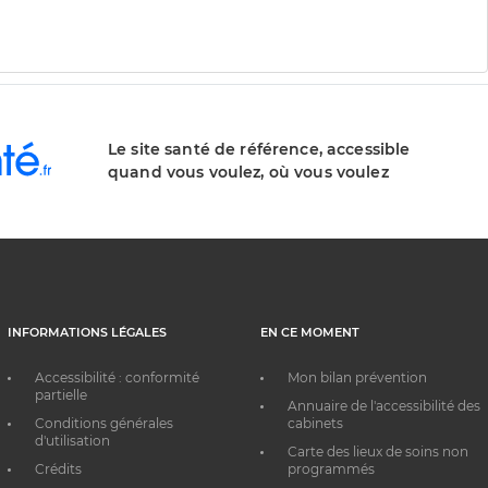
Le site santé de référence, accessible
quand vous voulez, où vous voulez
INFORMATIONS LÉGALES
EN CE MOMENT
Accessibilité : conformité
Mon bilan prévention
partielle
Annuaire de l'accessibilité des
Conditions générales
cabinets
d'utilisation
Carte des lieux de soins non
Crédits
programmés