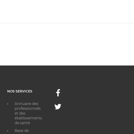
NOS SERVICES
Facebook
Annuaire des
Twitter
professionnels
et des
établissements
de santé
Base de