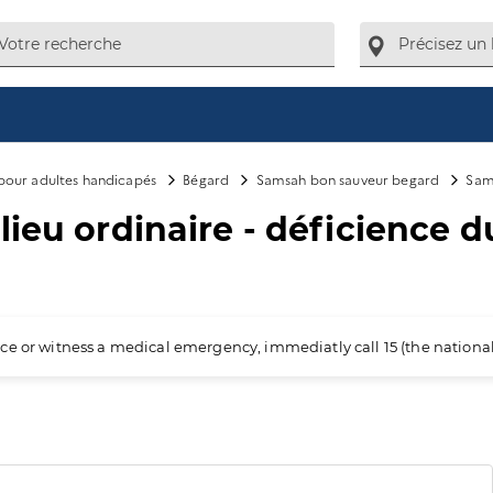
our adultes handicapés
Bégard
Samsah bon sauveur begard
Sams
lieu ordinaire - déficience 
ience or witness a medical emergency, immediatly call 15 (the nation