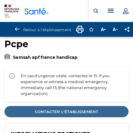
Panneau de gestion des cookies
Menu pr
Ouvrir la rech
Retour à l'établissement
Connectez-vous pour
Augmenter la t
Diminuer 
Pa
Pcpe
Samsah apf france handicap
En cas d'urgence vitale, contactez le 15. If you
experience or witness a medical emergency,
immediatly call 15 (the national emergency
organization).
CONTACTER L'ÉTABLISSEMENT